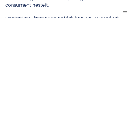
consument nestelt.
Contacteer Thomas en ontdek hoe we uw product
kunnen promoten dankzij tastings:
+32 3 292 69 99
of
info@panamaactivations.be
.
We kijken al uit naar
uw merkverhaal!
Alle cases
Contact